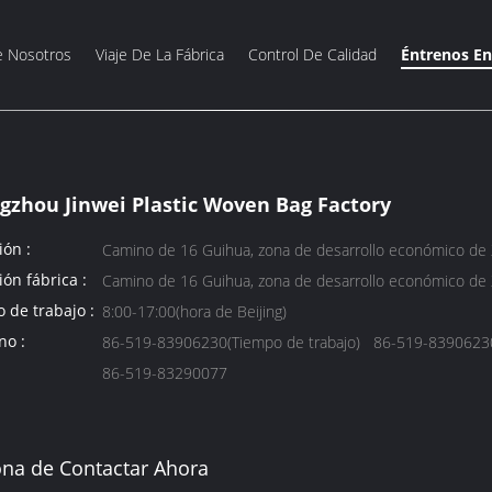
e Nosotros
Viaje De La Fábrica
Control De Calidad
Éntrenos En
gzhou Jinwei Plastic Woven Bag Factory
ión :
Camino de 16 Guihua, zona de desarrollo económico de 
ión fábrica :
Camino de 16 Guihua, zona de desarrollo económico de 
o de trabajo :
8:00-17:00(hora de Beijing)
no :
86-519-83906230(Tiempo de trabajo) 86-519-83906230(
86-519-83290077
na de Contactar Ahora