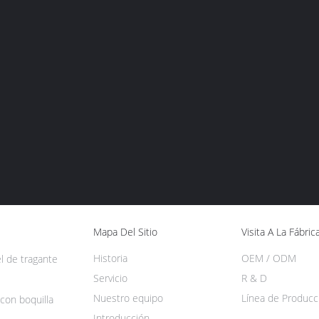
Mapa Del Sitio
Visita A La Fábric
Historia
OEM / ODM
l de tragante
Servicio
R & D
Nuestro equipo
Línea de Producc
 con boquilla
Introducción