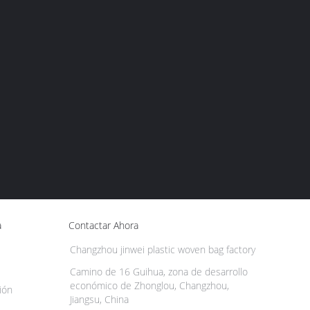
a
Contactar Ahora
Changzhou jinwei plastic woven bag factory
Camino de 16 Guihua, zona de desarrollo
económico de Zhonglou, Changzhou,
ión
Jiangsu, China