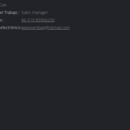
 Dan
el Trabajo :
Sales manager
o :
86-519-83906230
electrónico :
ppwovenbag@hotmail.com