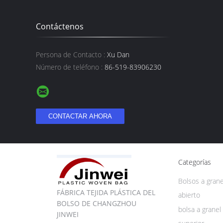
Contáctenos
Persona de Contacto :
Xu Dan
Número de teléfono :
86-519-83906230
Categorías
Bolsos a grane
FÁBRICA TEJIDA PLÁSTICA DEL
abierto
BOLSO DE CHANGZHOU
bolsa a granel
JINWEI