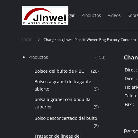
Hogar
Productos
Vídeos
Sobr
Inicio
Changzhou Jinwei Plastic Woven Bag Factory Contacto
Chan
Productos
(153)
Direcc
Bolsos del bulto de FIBC
(20)
Direcc
Bolsos a granel de tragante
Holari
abierto
(9)
Teléfo
bolsa a granel con boquilla
Fax :
superior
(9)
Bolso desconcertado del bulto
(8)
Perso
Trazador de líneas del