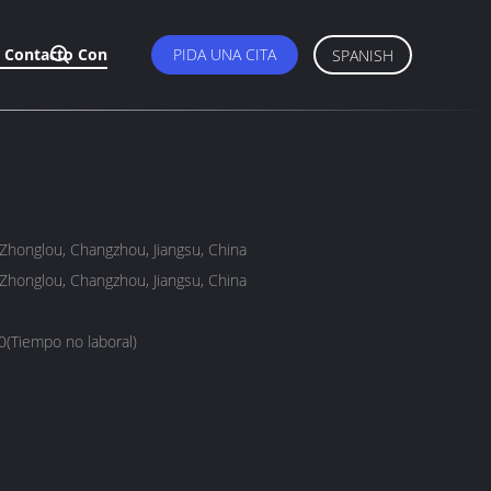
 Contacto Con
PIDA UNA CITA
SPANISH
Zhonglou, Changzhou, Jiangsu, China
Zhonglou, Changzhou, Jiangsu, China
Tiempo no laboral)