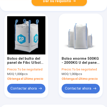
Dar su requisito
Bolso del bulto del
Bolso enorme 500KG
panel de Fibc U/bolso
- 2000KG U del panel
grande a granel
grande de Fibc con la
Precio:
To be negotiated
Precio:
To be negotiated
modificado para
parte inferior del
MOQ:
1,000pcs
MOQ:
1,000pcs
requisitos
canalón
particulares con la
Obtenga el último precio
Obtenga el último precio
parte inferior de la
estrella
Contactar ahora
Contactar ahora