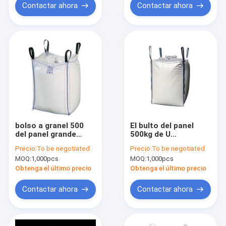
Contactar ahora
Contactar ahora
bolso a granel 500
El bulto del panel
del panel grande
500kg de U
blanco de U - 2000KG
empaqueta
Precio:
To be negotiated
Precio:
To be negotiated
modificó para
resistencia de
MOQ:
1,000pcs
MOQ:
1,000pcs
requisitos
humedad inferior
particulares con de
plana del 6:1 del 5:1
Obtenga el último precio
Obtenga el último precio
tragante abierto
Contactar ahora
Contactar ahora