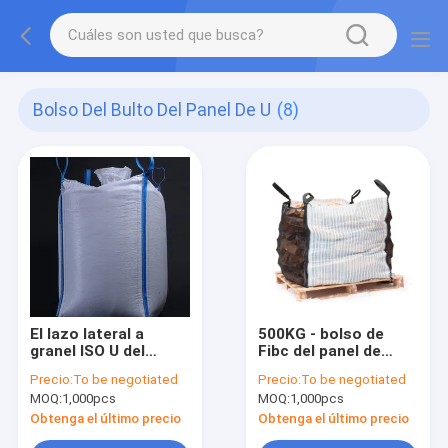
Bolso Del Bulto Del Panel De U
(8)
El lazo lateral a
500KG - bolso de
granel ISO U del
Fibc del panel de
bolso a granel grande
2000KG U/recipiente
Precio:
To be negotiated
Precio:
To be negotiated
inferior del panel del
de tamaño grande
MOQ:
1,000pcs
MOQ:
1,000pcs
canalón certificó
intermedio flexible
Obtenga el último precio
Obtenga el último precio