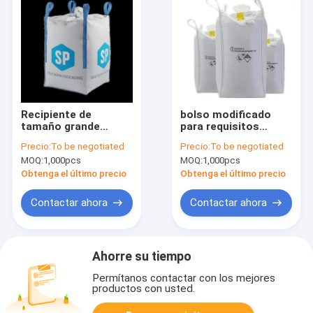
Recipiente de
bolso modificado
tamaño grande
para requisitos
flexible blanco de U
particulares de Fibc
Precio:
To be negotiated
Precio:
To be negotiated
del panel del bulto
del panel de U/6:1 a
MOQ:
1,000pcs
MOQ:
1,000pcs
del bolso del 6:1
granel grande del 5:1
grande del 5:1
de los bolsos con el
Obtenga el último precio
Obtenga el último precio
lazo lateral
Contactar ahora
Contactar ahora
Ahorre su tiempo
Permítanos contactar con los mejores
productos con usted.