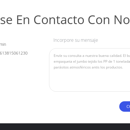
se En Contacto Con No
Incorpore su mensaje
min
613815061230