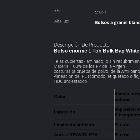
SF:
5:1,6:1
Alta luz:
Bolsos a granel blan
Descripción De Producto
Bolso enorme 1 Ton Bulk Bag White 
Telas cubiertas (laminado) o sin recubrimien
Material 100% de los PP de la Virgen
costuras (a prueba de polvo) de la Anti-panta
Alineación del PE (cómodo, etiquetado o floj
FIBC antiestático
blanco, negr
Color
colores
impresión e
Impresión
Flexograph
Laminado/cubierto
Sí o no
Anti-ULTRAVIOLETA
Sí o no