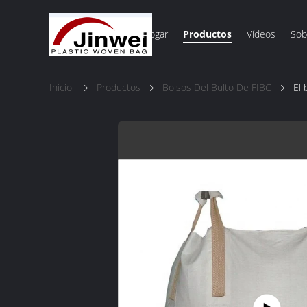
Hogar
Productos
Vídeos
Sob
Inicio
Productos
Bolsos Del Bulto De FIBC
El 