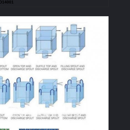
SO14001