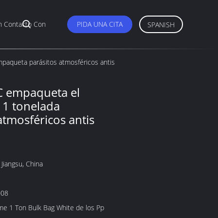
n Contacto Con
PIDA UNA CITA
SPANISH
mpaqueta parásitos atmosféricos antis
BC empaqueta el
 1 tonelada
tmosféricos antis
Jiangsu, China
008
me 1 Ton Bulk Bag White de los Pp