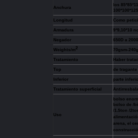
los 85*85*1
Anchura
100*100*125
Longitud
Como petici
Armadura
9*9,10*10 n
Negador
650D a 200
2
Weights/m
70gsm-240
Tratamiento
Haber trata
Top
de tragante 
Inferior
parte inferi
Tratamiento superficial
Antirresbal
bolso enorm
bolso de /b
/1.5ton /2t
Uso
alimentación
arena, el c
construcci