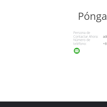
Pónga
Persona de
Contactar Ahora:
ad
Número de
teléfono:
+8