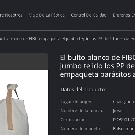
re Nosotros
Viaje De La Fábrica
Control De Calidad
Éntrenos E
bulto blanco de FIBC empaqueta el jumbo tejido los PP de 1 tonelada e
El bulto blanco de FI
jumbo tejido los PP de
empaqueta parásitos a
Datos del producto:
Lugar de origen:
Changzhou, 
Nombre de la marca:
Jinwei
Certificación:
ISO9001:2
Número de modelo:
Bolso enor