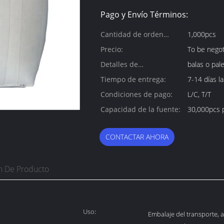
Pago y Envío Términos:
Cantidad de orden
1,000pcs
mínima:
Precio:
To be negot
Detalles de
balas o pal
empaquetado:
Tiempo de entrega:
7-14 días l
Condiciones de pago:
L/C, T/T
Capacidad de la fuente:
30,000pcs 
CONTACTAR AHORA
n De Producto
Uso:
Embalaje del transporte,