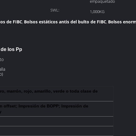
empaquetado
SWL:
1,000KG
cos de FIBC
Bolsos estáticos antis del bulto de FIBC
Bolsos enorm
,
,
de los Pp
to
lla
o)
o, marrón, rojo, amarillo, verde o toda clase de
n offset; Impresión de BOPP; Impresión de
y