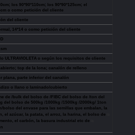
10cm; los 90*90*110cm; los 90*90*125cm; el
cm o como petición del cliente
ón del cliente
ormal, 14*14 o como
petición del cliente
0D
gsm
do ULTRAVIOLETA o según los requisitos de cliente
abierto; top de la lona; canalón de relleno
or plana, parte inferior del canalón
adizo o llano o laminado/cubierto
e de /bulk del bolso de /FIBC del bolso de /ton del
ig del bolso de 500kg /1000kg /1500kg /2000kg/ 1ton
on/bolso del envase para las
semillas
que embalan
, la
, el azúcar, la patata, el arroz, la harina,
el bolso de
la
emento
,
el carbón, la basura industrial etc de
la
ón