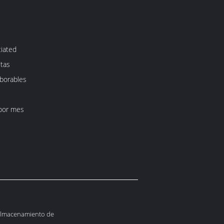
iated
etas
aborables
por mes
 almacenamiento de