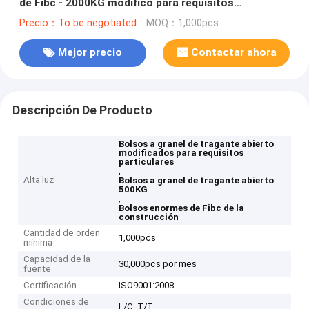
de Fibc - 2000KG modificó para requisitos
particulares para la construcción
Precio：To be negotiated
MOQ：1,000pcs
Mejor precio
Contactar ahora
Descripción De Producto
Bolsos a granel de tragante abierto
modificados para requisitos
particulares
,
Alta luz
Bolsos a granel de tragante abierto
500KG
,
Bolsos enormes de Fibc de la
construcción
Cantidad de orden
1,000pcs
mínima
Capacidad de la
30,000pcs por mes
fuente
Certificación
ISO9001:2008
Condiciones de
L/C, T/T